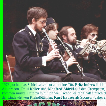
1978 pochte das Schicksal erneut an meine Tür.
Fritz Inderwildi
lud
Akkordeon,
Paul Keller
und
Manfred Märki
auf den Trompeten,
kommen mußte. Fritz zu mir: "Ich weiß schon, es fehlt halt einfach die
der Lindewirt von Kleindöttingen,
Kurt Hauser
als Sponsor (daher 