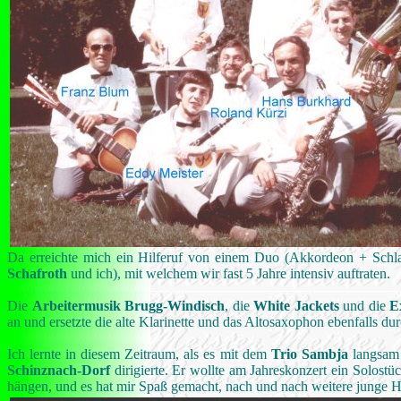
Da erreichte mich ein Hilferuf von einem Duo (Akkordeon + Schl
Schafroth
und ich), mit welchem wir fast 5 Jahre intensiv auftraten.
Die
Arbeitermusik Brugg-Windisch
, die
White Jackets
und die
E
an und ersetzte die alte Klarinette und das Altosaxophon ebenfalls du
Ich lernte in diesem Zeitraum, als es mit dem
Trio Sambja
langsam
Schinznach-Dorf
dirigierte. Er wollte am Jahreskonzert ein Solostüc
hängen, und es hat mir Spaß gemacht, nach und nach weitere junge Ho