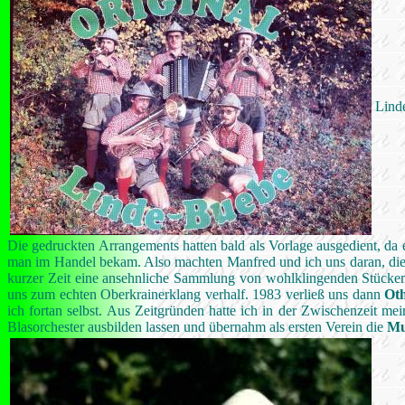
Lind
Die gedruckten Arrangements hatten bald als Vorlage ausgedient, da e
man im Handel bekam. Also machten Manfred und ich uns daran, die
kurzer Zeit eine ansehnliche Sammlung von wohlklingenden Stücken
uns zum echten Oberkrainerklang verhalf. 1983 verließ uns dann
Ot
ich fortan selbst. Aus Zeitgründen hatte ich in der Zwischenzeit mei
Blasorchester ausbilden lassen und übernahm als ersten Verein die
Mu