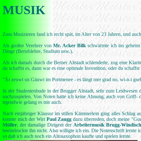
MUSIK
Zum Musizieren fand ich recht spät, im Alter von 23 Jahren, und auch 
Als großer Verehrer von
Mr. Acker Bilk
schwärmte ich ins geheim 
Dinge (Berufslehre, Studium usw.).
Als ich damals durch die Berner Altstadt schlenderte, zog eine Klar
du schaffst es, dann war es eine optimale Investition, oder du schaff
"Är zeuwt sis Gäuwt im Portmenee - es längt mer grad no, wi-n-i gse
In der Studentenbude in der Brugger Altstadt, sehr zum Leidwesen 
nachzuspielen. Von Noten hatte ich keine Ahnung, auch von Griff- 
irgendwie gelang es mir auch.
Nach einjähriger Klausur im stillen Kämmerlein ging alles Schlag 
konnte mich der Wirt
Paul Zaugg
dazu überreden, doch meine "Guu
Müller
, der damalige Dirigent der
Arbeitermusik Brugg-Windisc
beeindruckte ihn nicht. Also willigte ich ein. Die Notenschrift lernt
so daß ich auch noch ein Altosaxophon kaufte und spielen lernte.