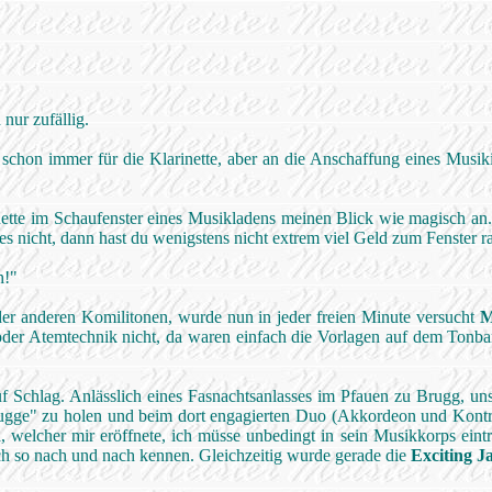
nur zufällig.
schon immer für die Klarinette, aber an die Anschaffung eines Musik
inette im Schaufenster eines Musikladens meinen Blick wie magisch an.
st es nicht, dann hast du wenigstens nicht extrem viel Geld zum Fenster 
h!"
der anderen Komilitonen, wurde nun in jeder freien Minute versucht
M
oder Atemtechnik nicht, da waren einfach die Vorlagen auf dem Tonb
auf Schlag. Anlässlich eines Fasnachtsanlasses im Pfauen zu Brugg, u
gge" zu holen und beim dort engagierten Duo (Akkordeon und Kontra
h
, welcher mir eröffnete, ich müsse unbedingt in sein Musikkorps eintr
e ich so nach und nach kennen. Gleichzeitig wurde gerade die
Exciting J