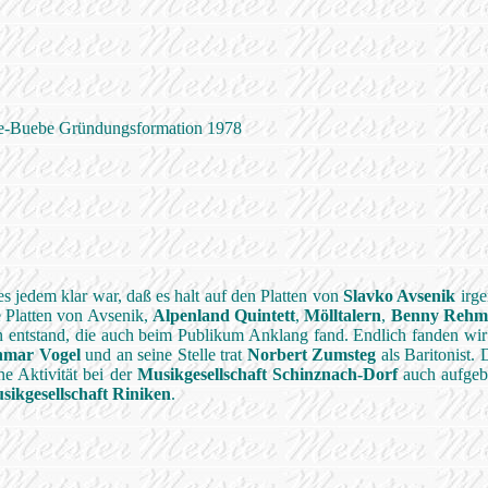
e-Buebe Gründungsformation 1978
s jedem klar war, daß es halt auf den Platten von
Slavko Avsenik
irge
 Platten von Avsenik,
Alpenland Quintett
,
Mölltalern
,
Benny Rehm
 entstand, die auch beim Publikum Anklang fand. Endlich fanden wi
hmar Vogel
und an seine Stelle trat
Norbert Zumsteg
als Baritonist.
ne Aktivität bei der
Musikgesellschaft Schinznach-Dorf
auch aufge
sikgesellschaft Riniken
.