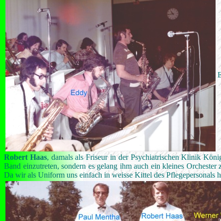
E
Robert Haas
, damals als Friseur in der Psychiatrischen Klinik König
Band einzutreten, sondern es gelang ihm auch ein kleines Orchester
Da wir als Uniform uns einfach in weisse Kittel des Pflegepersonals 