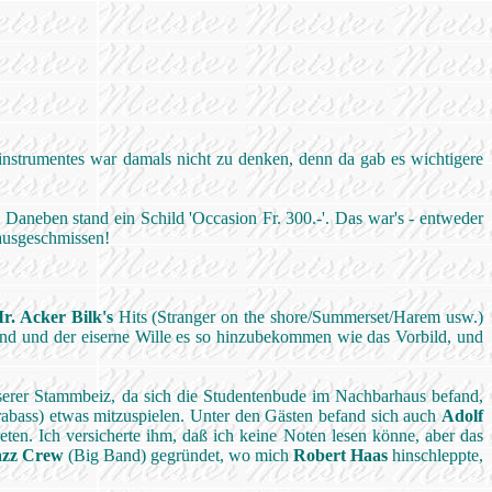
instrumentes war damals nicht zu denken, denn da gab es wichtigere
 Daneben stand ein Schild 'Occasion Fr. 300.-'. Das war's - entweder
rausgeschmissen!
r. Acker Bilk's
Hits (Stranger on the shore/Summerset/Harem usw.)
and und der eiserne Wille es so hinzubekommen wie das Vorbild, und
nserer Stammbeiz, da sich die Studentenbude im Nachbarhaus befand,
bass) etwas mitzuspielen. Unter den Gästen befand sich auch
Adolf
eten. Ich versicherte ihm, daß ich keine Noten lesen könne, aber das
azz Crew
(Big Band) gegründet, wo mich
Robert Haas
hinschleppte,