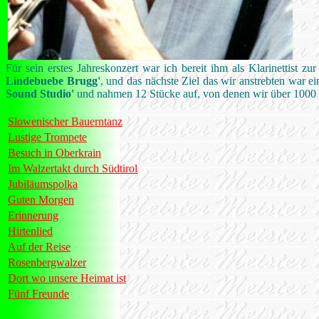
Für sein erstes Jahreskonzert war ich bereit ihm als Klarinettist 
Lindebuebe Brugg'
, und das nächste Ziel das wir anstrebten war 
Sound Studio'
und nahmen 12 Stücke auf, von denen wir über 1000 
Slowenischer Bauerntanz
Lustige Trompete
Besuch in Oberkrain
Im Walzertakt durch Südtirol
Jubiläumspolka
Guten Morgen
Erinnerung
Hirtenlied
Auf der Reise
Rosenbergwalzer
Dort wo unsere Heimat ist
Fünf Freunde